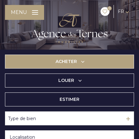
0
FR
MENU
ACHETER
LOUER
De l'ancien
ESTIMER
à l'année
Type de bien