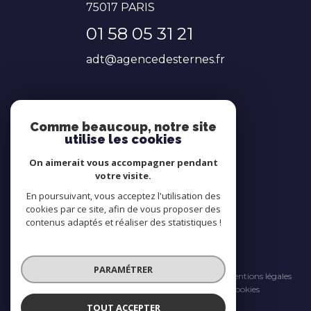
75017
PARIS
01 58 05 31 21
adt@agencedesternes.fr
NOS RÉSEAUX
Comme beaucoup, notre site
utilise les cookies
Nous suivre
On aimerait vous accompagner pendant
votre visite.
En poursuivant, vous acceptez l'utilisation des
cookies par ce site, afin de vous proposer des
contenus adaptés et réaliser des statistiques !
© 2026 | Tous droits réservés
PARAMÉTRER
Nos honoraires
Nos partenaires
Mentions légales
Admin
Politique RGPD
Cookies
TOUT ACCEPTER