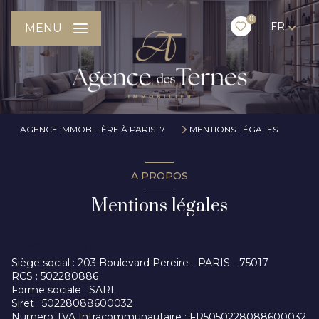
0
FR
MENU
AGENCE IMMOBILIÈRE À PARIS 17
MENTIONS LÉGALES
A PROPOS
Mentions légales
RAISON SOCIALE : JMB IMMOBILIER
Siège social : 203 Boulevard Pereire - PARIS - 75017
RCS : 502280886
Forme sociale : SARL
Siret : 50228088600032
Numero TVA Intracommunautaire : FR5050228088600032