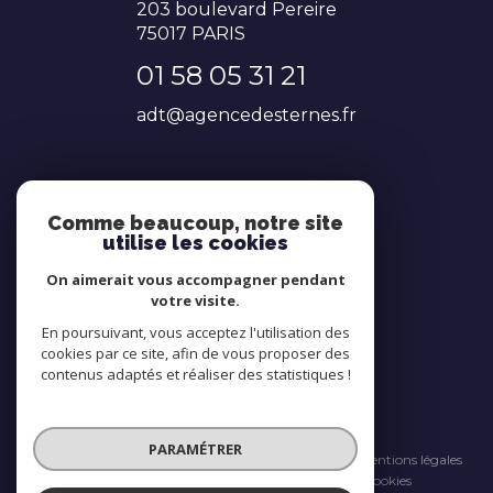
203 boulevard Pereire
75017
PARIS
01 58 05 31 21
adt@agencedesternes.fr
NOS RÉSEAUX
Comme beaucoup, notre site
utilise les cookies
Nous suivre
On aimerait vous accompagner pendant
votre visite.
En poursuivant, vous acceptez l'utilisation des
cookies par ce site, afin de vous proposer des
contenus adaptés et réaliser des statistiques !
© 2026 | Tous droits réservés
PARAMÉTRER
Nos honoraires
Nos partenaires
Mentions légales
Admin
Politique RGPD
Cookies